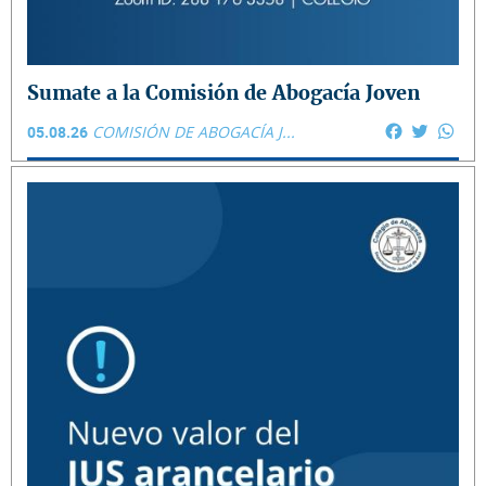
Sumate a la Comisión de Abogacía Joven
Facebook
Twitter
Wha
05.08.26
COMISIÓN DE ABOGACÍA J...