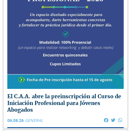
El C.A.A. abre la preinscripción al Curso de
Iniciación Profesional para Jóvenes
Abogados
Facebook
Twitter
Wha
06.08.26
GENERAL