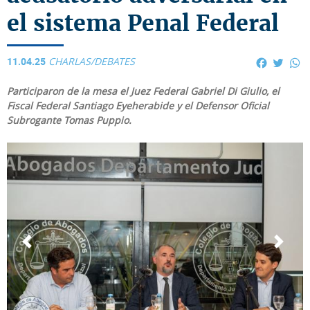
el sistema Penal Federal
11.04.25
Faceboo
Twitt
W
CHARLAS/DEBATES
Participaron de la mesa el Juez Federal Gabriel Di Giulio, el
Fiscal Federal Santiago Eyeherabide y el Defensor Oficial
Subrogante Tomas Puppio.
Anterior
Siguie