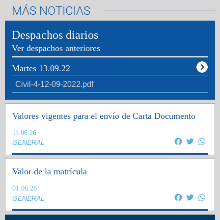
MÁS NOTICIAS
Despachos diarios
Ver despachos anteriores
Martes 13.09.22
Civil-4-12-09-2022.pdf
Valores vigentes para el envío de Carta Documento
11.06.26
Facebook
Twitter
Wha
GENERAL
Valor de la matrícula
01.06.26
Facebook
Twitter
Wha
GENERAL