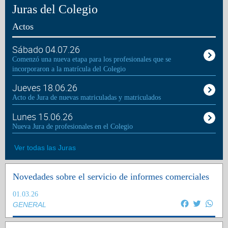
Juras del Colegio
Actos
Sábado 04.07.26
Comenzó una nueva etapa para los profesionales que se
incorporaron a la matrícula del Colegio
Jueves 18.06.26
Acto de Jura de nuevas matriculadas y matriculados
Lunes 15.06.26
Nueva Jura de profesionales en el Colegio
Ver todas las Juras
Novedades sobre el servicio de informes comerciales
01.03.26
Facebook
Twitter
Wha
GENERAL