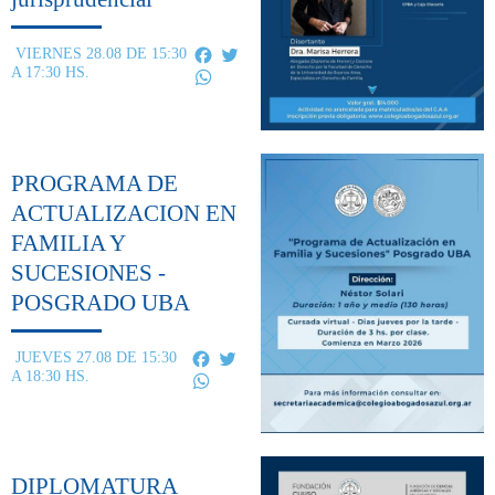
Facebook
Twitter
VIERNES 28.08 DE 15:30
A 17:30 HS.
WhatsApp
PROGRAMA DE
ACTUALIZACION EN
FAMILIA Y
SUCESIONES -
POSGRADO UBA
Facebook
Twitter
JUEVES 27.08 DE 15:30
A 18:30 HS.
WhatsApp
DIPLOMATURA