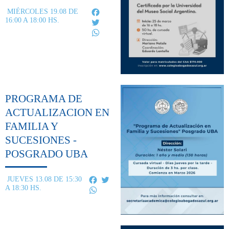
Facebook
MIÉRCOLES 19.08 DE
16:00 A 18:00 HS.
Twitter
WhatsApp
PROGRAMA DE
ACTUALIZACION EN
FAMILIA Y
SUCESIONES -
POSGRADO UBA
Facebook
Twitter
JUEVES 13.08 DE 15:30
A 18:30 HS.
WhatsApp