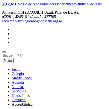
Av. Perón 514 (B7300ILH) Azul, Pcia. de Bs. As.
(02281) 424516 / 424447 / 427705
secretaria@colegioabogadosazul.org.ar
Menú
I
nicio
C
olegio
M
atriculados
A
genda
N
oticias
S
ervicios
D
atos útiles
C
o
ntacto
Accesi
b
ilidad