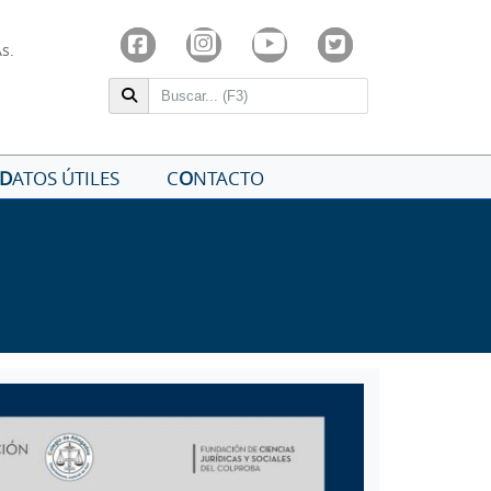
As.
D
ATOS ÚTILES
C
O
NTACTO