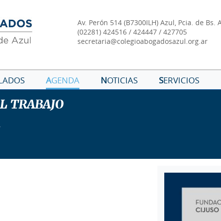
Av. Perón 514 (B7300ILH) Azul, Pcia. de Bs. 
(02281) 424516 / 424447 / 427705
secretaria@colegioabogadosazul.org.ar
LADOS
A
GENDA
N
OTICIAS
S
ERVICIOS
L TRABAJO
.