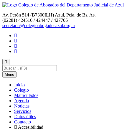
Av. Perón 514 (B7300ILH) Azul, Pcia. de Bs. As.
(02281) 424516 / 424447 / 427705
secretaria@colegioabogadosazul.org.ar
Menú
I
nicio
C
olegio
M
atriculados
A
genda
N
oticias
S
ervicios
D
atos útiles
C
o
ntacto
Accesi
b
ilidad