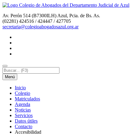
Av. Perón 514 (B7300ILH) Azul, Pcia. de Bs. As.
(02281) 424516 / 424447 / 427705
secretaria@colegioabogadosazul.org.ar
Menú
I
nicio
C
olegio
M
atriculados
A
genda
N
oticias
S
ervicios
D
atos útiles
C
o
ntacto
Accesi
b
ilidad