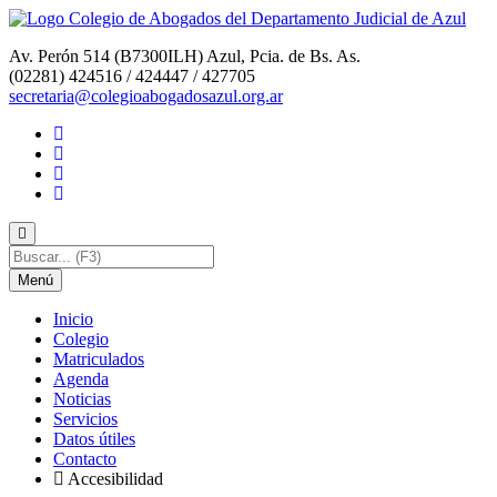
Av. Perón 514 (B7300ILH) Azul, Pcia. de Bs. As.
(02281) 424516 / 424447 / 427705
secretaria@colegioabogadosazul.org.ar
Menú
I
nicio
C
olegio
M
atriculados
A
genda
N
oticias
S
ervicios
D
atos útiles
C
o
ntacto
Accesi
b
ilidad