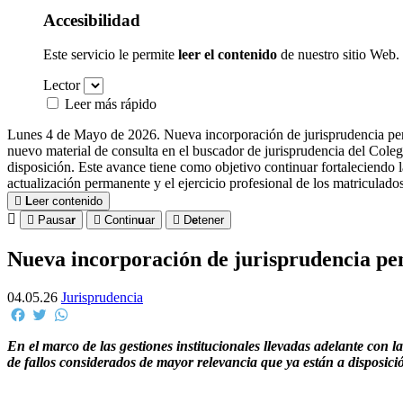
Accesibilidad
Este servicio le permite
leer el contenido
de nuestro sitio Web.
Lector
Leer más rápido
Lunes 4 de Mayo de 2026. Nueva incorporación de jurisprudencia penal
nuevo material de consulta en el buscador de jurisprudencia del Cole
disposición. Este avance tiene como objetivo continuar fortaleciendo l
actualización permanente y el ejercicio profesional de los matriculados
L
eer contenido
Pausa
r
Contin
u
ar
D
e
tener
Nueva incorporación de jurisprudencia pen
04.05.26
Jurisprudencia
Facebook
Twitter
WhatsApp
En el marco de las gestiones institucionales llevadas adelante con
de fallos considerados de mayor relevancia que ya están a disposici