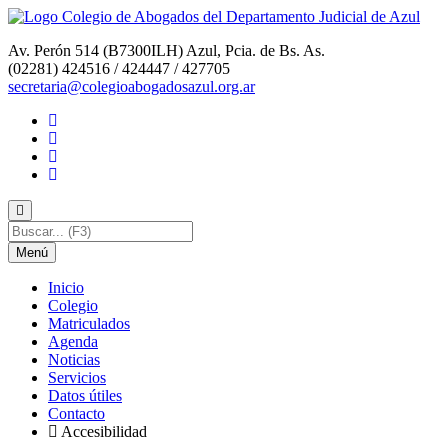
Av. Perón 514 (B7300ILH) Azul, Pcia. de Bs. As.
(02281) 424516 / 424447 / 427705
secretaria@colegioabogadosazul.org.ar
Menú
I
nicio
C
olegio
M
atriculados
A
genda
N
oticias
S
ervicios
D
atos útiles
C
o
ntacto
Accesi
b
ilidad