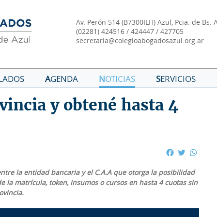
Av. Perón 514 (B7300ILH) Azul, Pcia. de Bs. 
(02281) 424516 / 424447 / 427705
secretaria@colegioabogadosazul.org.ar
LADOS
A
GENDA
N
OTICIAS
S
ERVICIOS
incia y obtené hasta 4
Facebook
Twitter
What
ntre la entidad bancaria y el C.A.A que otorga la posibilidad
e la matrícula, token, insumos o cursos en hasta 4 cuotas sin
ovincia.