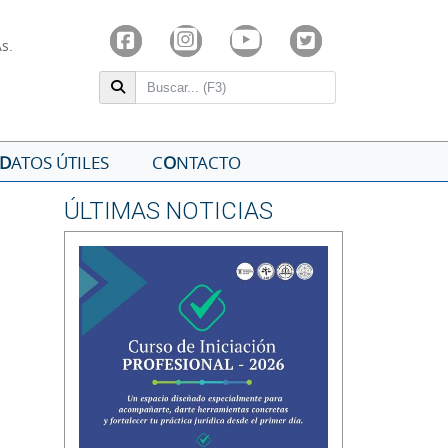
As.
D
ATOS ÚTILES
C
O
NTACTO
ÚLTIMAS NOTICIAS
sApp