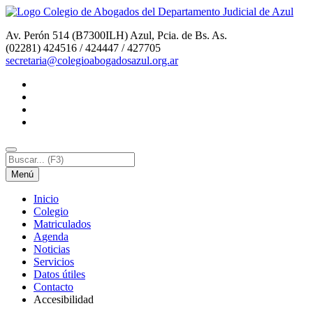
Av. Perón 514 (B7300ILH) Azul, Pcia. de Bs. As.
(02281) 424516 / 424447 / 427705
secretaria@colegioabogadosazul.org.ar
Menú
I
nicio
C
olegio
M
atriculados
A
genda
N
oticias
S
ervicios
D
atos útiles
C
o
ntacto
Accesi
b
ilidad