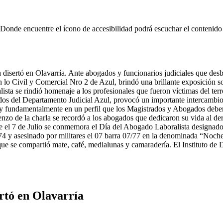
 Donde encuentre el ícono de accesibilidad
podrá escuchar el contenido
 disertó en Olavarría. Ante abogados y funcionarios judiciales que des
en lo Civil y Comercial Nro 2 de Azul, brindó una brillante exposición 
ista se rindió homenaje a los profesionales que fueron víctimas del ter
os del Departamento Judicial Azul, provocó un importante intercambio d
l y fundamentalmente en un perfil que los Magistrados y Abogados deben
zo de la charla se recordó a los abogados que dedicaron su vida al dere
ue el 7 de Julio se conmemora el Día del Abogado Laboralista designado
74 y asesinado por militares el 07 barra 07/77 en la denominada “Noc
que se compartió mate, café, medialunas y camaradería. El Instituto de
ertó en Olavarría