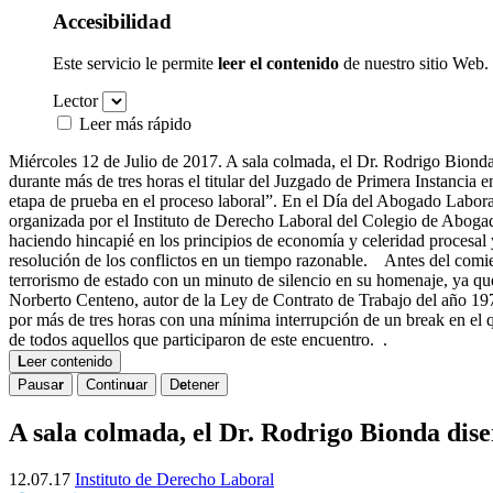
Accesibilidad
Este servicio le permite
leer el contenido
de nuestro sitio Web.
Lector
Leer más rápido
Miércoles 12 de Julio de 2017. A sala colmada, el Dr. Rodrigo Bionda
durante más de tres horas el titular del Juzgado de Primera Instancia 
etapa de prueba en el proceso laboral”. En el Día del Abogado Laboral
organizada por el Instituto de Derecho Laboral del Colegio de Abogad
haciendo hincapié en los principios de economía y celeridad procesa
resolución de los conflictos en un tiempo razonable. Antes del comien
terrorismo de estado con un minuto de silencio en su homenaje, ya q
Norberto Centeno, autor de la Ley de Contrato de Trabajo del año 19
por más de tres horas con una mínima interrupción de un break en el 
de todos aquellos que participaron de este encuentro. .
L
eer contenido
Pausa
r
Contin
u
ar
D
e
tener
A sala colmada, el Dr. Rodrigo Bionda dis
12.07.17
Instituto de Derecho Laboral