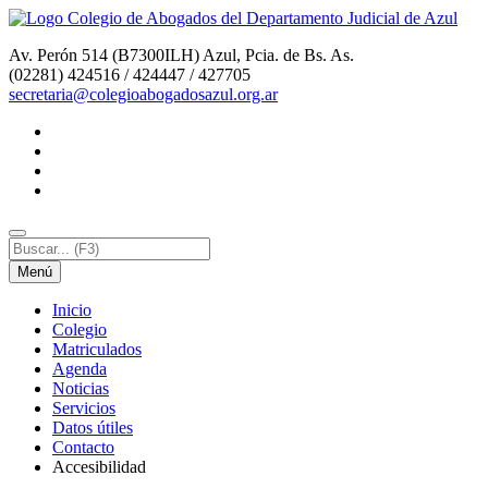
Av. Perón 514 (B7300ILH) Azul, Pcia. de Bs. As.
(02281) 424516 / 424447 / 427705
secretaria@colegioabogadosazul.org.ar
Menú
I
nicio
C
olegio
M
atriculados
A
genda
N
oticias
S
ervicios
D
atos útiles
C
o
ntacto
Accesi
b
ilidad